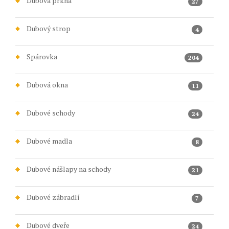
Dubová prkna
27
Dubový strop
4
Spárovka
204
Dubová okna
11
Dubové schody
24
Dubové madla
8
Dubové nášlapy na schody
21
Dubové zábradlí
7
Dubové dveře
24