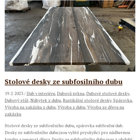
Stolové desky ze subfosilního dubu
19. 2. 2023
/
Dub v interiéru
,
Dubová prkna
,
Dubové stolové desky
,
Dubový stůl
,
Nábytek z dubu
,
Rustikální stolové desky
,
Spárovka
,
Výroba na zakázku z dubu
,
Výroba z dubu
,
Výroba ze dřeva na
zakázku
Stolové desky ze subfosilního dubu, spárovka subfosilni dub.
Desky ze subfosilního dubu jsou vylité pryskyřicí pro nádhernou
kresbu a pevnost dřeva. Desky ze subfosilního dubu jsou z období