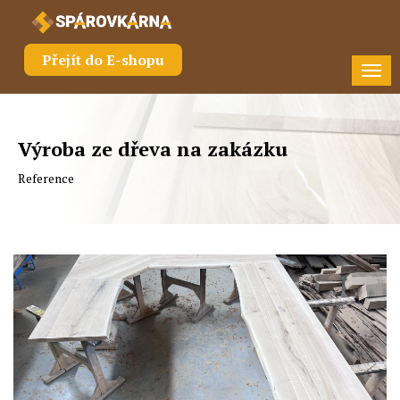
Přejít do E-shopu
Tog
nav
Výroba ze dřeva na zakázku
Reference