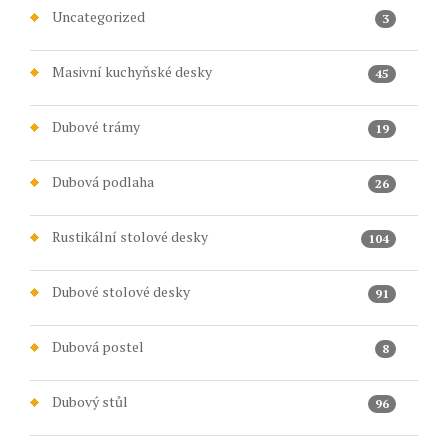
Uncategorized
3
Masivní kuchyňské desky
45
Dubové trámy
19
Dubová podlaha
26
Rustikální stolové desky
104
Dubové stolové desky
91
Dubová postel
8
Dubový stůl
96