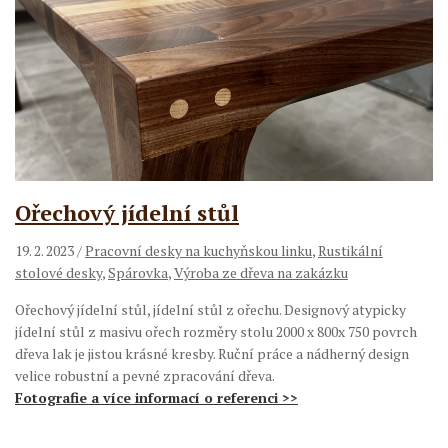
Ořechový jídelní stůl
19. 2. 2023
/
Pracovní desky na kuchyňskou linku
,
Rustikální
stolové desky
,
Spárovka
,
Výroba ze dřeva na zakázku
Ořechový jídelní stůl, jídelní stůl z ořechu. Designový atypicky
jídelní stůl z masivu ořech rozměry stolu 2000 x 800x 750 povrch
dřeva lak je jistou krásné kresby. Ruční práce a nádherný design
velice robustní a pevné zpracování dřeva.
Fotografie a více informací o referenci >>