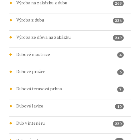
Výroba na zakázku z dubu
263
Výroba z dubu
226
Výroba ze dřeva na zakázku
249
Dubové mostnice
4
Dubové pražce
6
Dubová terasová prkna
7
Dubové lavice
10
Dub v interiéru
220