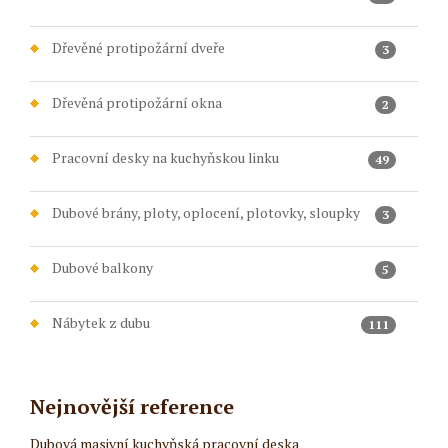
Dřevěné protipožární dveře
3
Dřevěná protipožární okna
2
Pracovní desky na kuchyňskou linku
49
Dubové brány, ploty, oplocení, plotovky, sloupky
3
Dubové balkony
5
Nábytek z dubu
111
Nejnovější reference
Dubová masivní kuchyňská pracovní deska