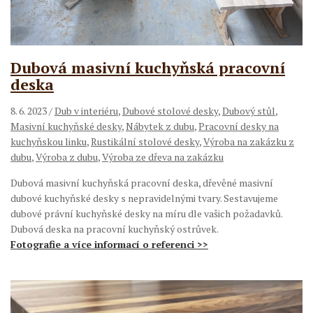
Dubová masivní kuchyňská pracovní
deska
8. 6. 2023
/
Dub v interiéru
,
Dubové stolové desky
,
Dubový stůl
,
Masivní kuchyňské desky
,
Nábytek z dubu
,
Pracovní desky na
kuchyňskou linku
,
Rustikální stolové desky
,
Výroba na zakázku z
dubu
,
Výroba z dubu
,
Výroba ze dřeva na zakázku
Dubová masivní kuchyňská pracovní deska, dřevěné masivní
dubové kuchyňské desky s nepravidelnými tvary. Sestavujeme
dubové právní kuchyňské desky na míru dle vašich požadavků.
Dubová deska na pracovní kuchyňský ostrůvek.
Fotografie a více informací o referenci >>