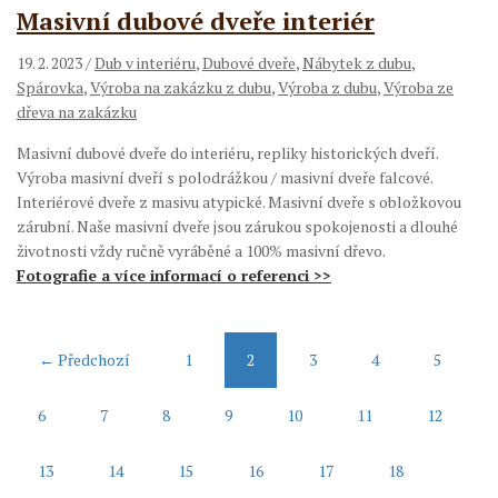
Masivní dubové dveře interiér
19. 2. 2023
/
Dub v interiéru
,
Dubové dveře
,
Nábytek z dubu
,
Spárovka
,
Výroba na zakázku z dubu
,
Výroba z dubu
,
Výroba ze
dřeva na zakázku
Masivní dubové dveře do interiéru, repliky historických dveří.
Výroba masivní dveří s polodrážkou / masivní dveře falcové.
Interiérové dveře z masivu atypické. Masivní dveře s obložkovou
zárubní. Naše masivní dveře jsou zárukou spokojenosti a dlouhé
životnosti vždy ručně vyráběné a 100% masivní dřevo.
Fotografie a více informací o referenci >>
← Předchozí
1
2
3
4
5
6
7
8
9
10
11
12
13
14
15
16
17
18