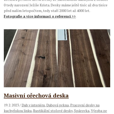
0 tedy narození Ježíše Krista. Desky máme ještě tisíc až dva tisíce
před naším letopočtem, tedy staří 2000 let až 4000 let.
Fotografie a více informací o referenci >>
Masivní ořechová deska
19. 2. 2023
/
Dub v interiéru
,
Dubová prkna
,
Pracovní desky na
kuchyňskou linku
,
Rustikální stolové desky
,
Spárovka
,
Výroba ze