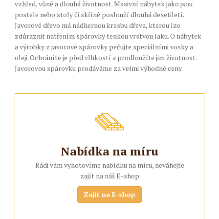
vzhled, vůně a dlouhá životnost. Masivní nábytek jako jsou
postele nebo stoly či skříně poslouží dlouhá desetiletí.
Javorové dřevo má nádhernou kresbu dřeva, kterou lze
zdůraznit natřením spárovky tenkou vrstvou laku. O nábytek
a výrobky z javorové spárovky pečujte speciálními vosky a
oleji. Ochráníte je před vlhkostí a prodloužíte jim životnost.
Javorovou spárovku prodáváme za velmi výhodné ceny.
Nabídka na míru
Rádi vám vyhotovíme nabídku na míru, neváhejte
zajít na náš E-shop
Zajít na E-shop