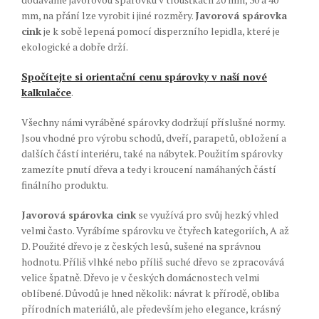
mm, na přání lze vyrobit i jiné rozměry.
Javorová spárovka
cink
je k sobě lepená pomocí disperzního lepidla, které je
ekologické a dobře drží.
Spočítejte si orientační cenu spárovky v naší nové
kalkulačce
.
Všechny námi vyráběné spárovky dodržují příslušné normy.
Jsou vhodné pro výrobu schodů, dveří, parapetů, obložení a
dalších částí interiéru, také na nábytek. Použitím spárovky
zamezíte pnutí dřeva a tedy i kroucení namáhaných částí
finálního produktu.
Javorová spárovka cink
se využívá pro svůj hezký vhled
velmi často. Vyrábíme spárovku ve čtyřech kategoriích, A až
D. Použité dřevo je z českých lesů, sušené na správnou
hodnotu. Příliš vlhké nebo příliš suché dřevo se zpracovává
velice špatně. Dřevo je v českých domácnostech velmi
oblíbené. Důvodů je hned několik: návrat k přírodě, obliba
přírodních materiálů, ale především jeho elegance, krásný