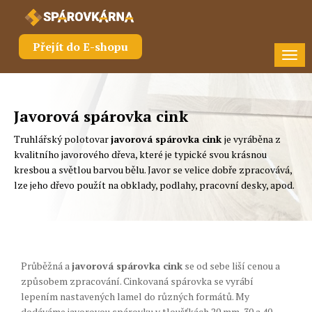
Přejít do E-shopu
Tog
nav
Javorová spárovka cink
Truhlářský polotovar
javorová spárovka cink
je vyráběna z
kvalitního javorového dřeva, které je typické svou krásnou
kresbou a světlou barvou bělu. Javor se velice dobře zpracovává,
lze jeho dřevo použít na obklady, podlahy, pracovní desky, apod.
Průběžná a
javorová spárovka cink
se od sebe liší cenou a
způsobem zpracování. Cinkovaná spárovka se vyrábí
lepením nastavených lamel do různých formátů. My
dodáváme javorovou spárovku v tloušťkách 20 mm, 30 a 40